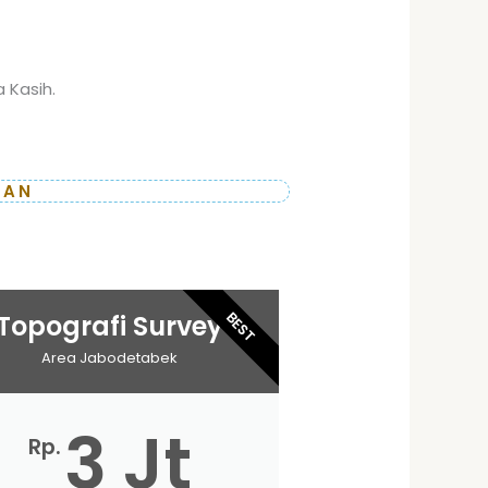
 Kasih.
AAN
BEST
Topografi Survey
Area Jabodetabek
3 Jt
Rp.