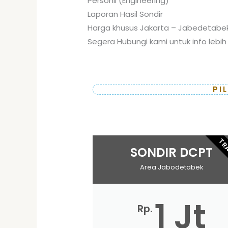
Personil (Engineering)
Laporan Hasil Sondir
Harga khusus Jakarta – Jabedetabe
Segera Hubungi kami untuk info lebih 
PI
TR
SONDIR DCPT
Area Jabodetabek
1 Jt
Rp.