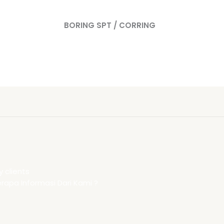
BORING SPT / CORRING
 clients
apa Informasi Dari Kami ?